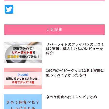
T
w
i
人気記事
t
t
リバーライトのフライパンの口コミ
は?実際に購入した私のレビューを
e
紹介!
r
100均のベビーグッズ12選！実際に
使ってみてよかったもの
きのう何食べた？レシピまとめ