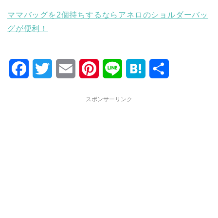
ママバッグを2個持ちするならアネロのショルダーバッ
グが便利！
F
T
E
P
L
H
共
a
w
m
i
i
a
有
スポンサーリンク
c
i
a
n
n
t
e
t
i
t
e
e
b
t
l
e
n
o
e
r
a
o
r
e
k
s