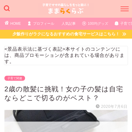
HOME
プロフィール
人気記事
100均グッズ
子育て
夕飯作りがラクになるおすすめの食宅サービスはこちら！
<景品表示法に基づく表記>本サイトのコンテンツに
は、商品プロモーションが含まれている場合がありま
す。
子育て関連
2歳の散髪に挑戦！女の子の髪は自宅
ならどこで切るのがベスト？
2020年7月6日