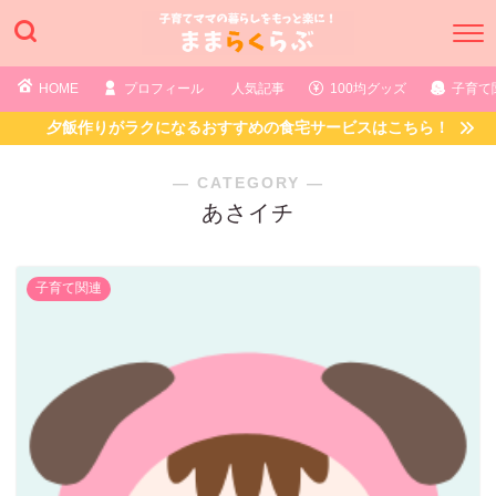
HOME
プロフィール
人気記事
100均グッズ
子育て
夕飯作りがラクになるおすすめの食宅サービスはこちら！
― CATEGORY ―
あさイチ
子育て関連