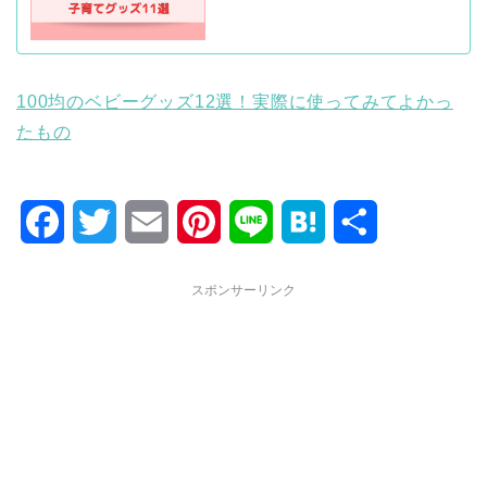
100均のベビーグッズ12選！実際に使ってみてよかっ
たもの
F
T
E
P
L
H
共
a
w
m
i
i
a
有
スポンサーリンク
c
i
a
n
n
t
e
t
i
t
e
e
b
t
l
e
n
o
e
r
a
o
r
e