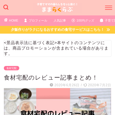
HOME
プロフィール
人気記事
100均グッズ
子育て
夕飯作りがラクになるおすすめの食宅サービスはこちら！
<景品表示法に基づく表記>本サイトのコンテンツに
は、商品プロモーションが含まれている場合がありま
す。
食材宅配
食材宅配のレビュー記事まとめ！
2020年6月26日
/
2020年7月2日