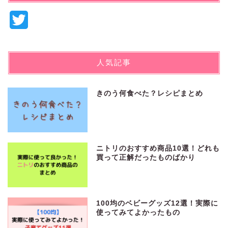
T
w
i
人気記事
t
t
きのう何食べた？レシピまとめ
e
r
ニトリのおすすめ商品10選！どれも
買って正解だったものばかり
100均のベビーグッズ12選！実際に
使ってみてよかったもの