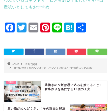
わんまいるはギフトサービスもある！忙しいママへ出
産祝いとしてもおすすめ
F
T
E
P
L
H
共
a
w
m
i
i
a
有
c
i
a
n
n
t
e
t
i
t
e
e
HOME
子育て関連
b
t
l
e
n
産後に食事を作れないは甘えじゃない！体験談とその解決法を3つ紹介
o
e
r
a
共働きの夕飯は思い込みを捨てること！
o
r
e
食事作りを楽にする13個の工夫
k
s
t
買い物がめんどくさい！その理由と解決