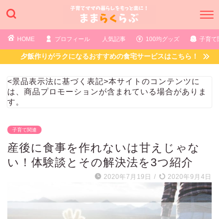
HOME
プロフィール
人気記事
100均グッズ
子育て
夕飯作りがラクになるおすすめの食宅サービスはこちら！
<景品表示法に基づく表記>本サイトのコンテンツに
は、商品プロモーションが含まれている場合がありま
す。
子育て関連
産後に食事を作れないは甘えじゃな
い！体験談とその解決法を3つ紹介
2020年7月19日
/
2020年9月4日