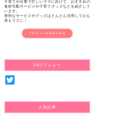
子育てや仕事で忙しいママに向けて、おすすめの
食材宅配サービスや子育てグッズなどを紹介して
います。
便利なサービスやグッズはどんどん活用して心も
体もラクに！
プロフィールを見てみる
SNSフォロー
T
w
i
人気記事
t