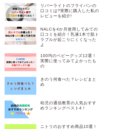
t
リバーライトのフライパンの
e
口コミは?実際に購入した私の
レビューを紹介!
r
NALCを4か月使用してみての
口コミを紹介！乳液1本で肌ト
ラブルが起こりにくくなった
よ
100均のベビーグッズ12選！
実際に使ってみてよかったも
の
きのう何食べた？レシピまと
め
幼児の通信教育の人気おすす
めランキングベスト4！
ニトリのおすすめ商品10選！