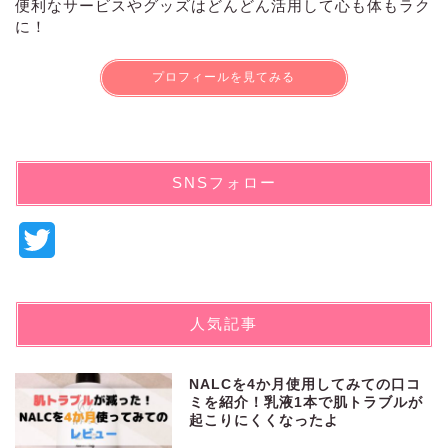
便利なサービスやグッズはどんどん活用して心も体もラク
に！
プロフィールを見てみる
SNSフォロー
T
w
i
人気記事
t
t
NALCを4か月使用してみての口コ
ミを紹介！乳液1本で肌トラブルが
e
起こりにくくなったよ