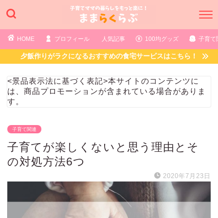
HOME
プロフィール
人気記事
100均グッズ
子育て
夕飯作りがラクになるおすすめの食宅サービスはこちら！
<景品表示法に基づく表記>本サイトのコンテンツに
は、商品プロモーションが含まれている場合がありま
す。
子育て関連
子育てが楽しくないと思う理由とそ
の対処方法6つ
2020年7月23日