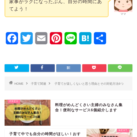
家事がラクになったぶん、自分の時間にあ
てよう！
ママ
F
T
E
P
L
H
共
a
w
m
i
i
a
有
c
i
a
n
n
t
e
t
i
t
e
e
HOME
子育て関連
子育てが楽しくないと思う理由とその対処方法6つ
b
t
l
e
n
o
e
r
a
料理がめんどくさい主婦のみなさん集
合！便利なサービス6個紹介します
o
r
e
k
s
子育て中でも自分の時間がほしい！おす
t