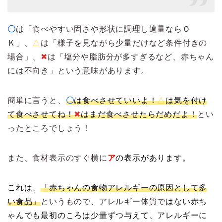
〇
は「食べやすい固さや形状に調理し適量ならＯ
Ｋ」、
△
は「様子を見ながら少量だけなど条件付きの
場合」、
✖︎
は「塩分や脂肪分が多すぎるなど、赤ちゃん
には不向き」という意味があります。
簡単に言うと、
〇
は食べさせていいよ！
△
は気を付け
て食べさせてね！
✖︎
はまだ食べさせたらだめだよ！
とい
ったところでしょう！
また、食材表示のすぐ横に
ア
の表示があります。
これは、
「赤ちゃんの食物アレルギーの原因として多
い食品」
というもので、アレルギー体質で
はない赤ち
ゃんでも最初のころは少量ずつ与えて、アレルギーに