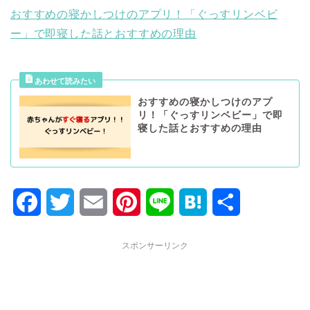
おすすめの寝かしつけのアプリ！「ぐっすリンベビ
ー」で即寝した話とおすすめの理由
おすすめの寝かしつけのアプ
リ！「ぐっすリンベビー」で即
寝した話とおすすめの理由
F
T
E
P
L
H
共
a
w
m
i
i
a
有
スポンサーリンク
c
i
a
n
n
t
e
t
i
t
e
e