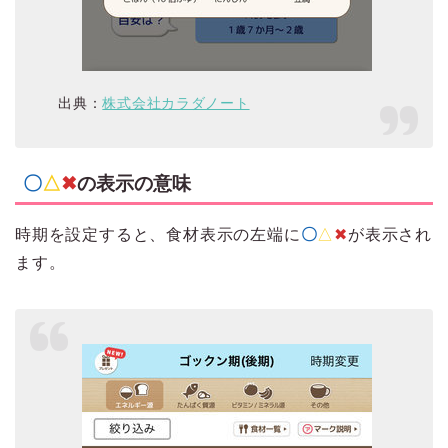
出典：
株式会社カラダノート
〇
△
✖︎
の表示の意味
時期を設定すると、食材表示の左端に
〇
△
✖︎
が表示され
ます。