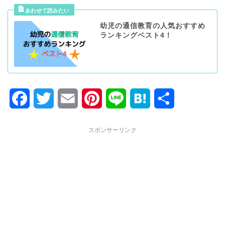
幼児の通信教育の人気おすすめ
ランキングベスト4！
F
T
E
P
L
H
共
a
w
m
i
i
a
有
スポンサーリンク
c
i
a
n
n
t
e
t
i
t
e
e
b
t
l
e
n
o
e
r
a
o
r
e