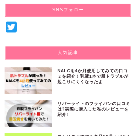
SNSフォロー
T
w
i
人気記事
t
t
NALCを4か月使用してみての口コ
ミを紹介！乳液1本で肌トラブルが
e
起こりにくくなったよ
r
リバーライトのフライパンの口コミ
は?実際に購入した私のレビューを
紹介!