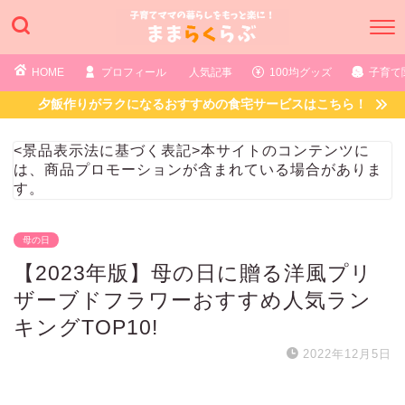
HOME
プロフィール
人気記事
100均グッズ
子育て
夕飯作りがラクになるおすすめの食宅サービスはこちら！
<景品表示法に基づく表記>本サイトのコンテンツに
は、商品プロモーションが含まれている場合がありま
す。
母の日
【2023年版】母の日に贈る洋風プリ
ザーブドフラワーおすすめ人気ラン
キングTOP10!
2022年12月5日