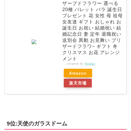
ザーブドフラワー 選べる
20種 パレット バラ 誕生日
プレゼント 花 女性 母 祖母
女友達 ギフト おしゃれ お
誕生日 お祝い 結婚祝い 結
婚記念日 妻 定年 退職祝い
送別会 異動 お見舞い ブリ
ザードフラワ− ギフト 冬
クリスマス お花 アレンジ
メント
created by
Rinker
Amazon
楽天市場
9位:天使のガラスドーム