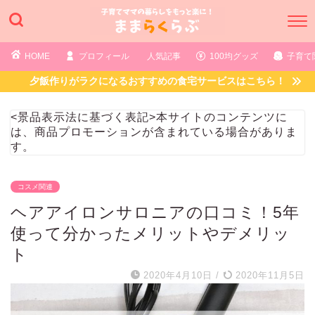
HOME
プロフィール
人気記事
100均グッズ
子育て
夕飯作りがラクになるおすすめの食宅サービスはこちら！
<景品表示法に基づく表記>本サイトのコンテンツに
は、商品プロモーションが含まれている場合がありま
す。
コスメ関連
ヘアアイロンサロニアの口コミ！5年
使って分かったメリットやデメリッ
ト
2020年4月10日
/
2020年11月5日