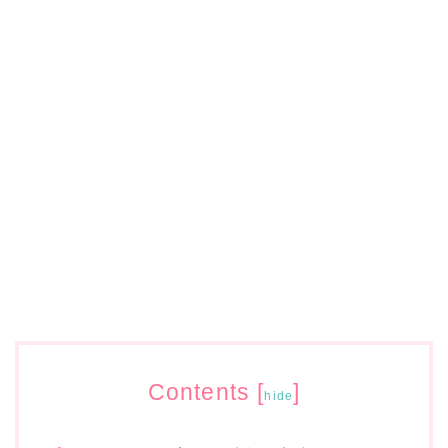
Contents
[
]
hide