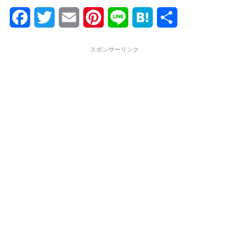
F
T
E
P
L
H
共
a
w
m
i
i
a
有
スポンサーリンク
c
i
a
n
n
t
e
t
i
t
e
e
b
t
l
e
n
o
e
r
a
o
r
e
k
s
t