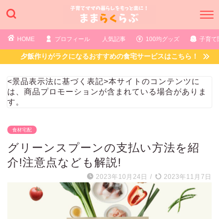
HOME
プロフィール
人気記事
100均グッズ
子育て
夕飯作りがラクになるおすすめの食宅サービスはこちら！
<景品表示法に基づく表記>本サイトのコンテンツに
は、商品プロモーションが含まれている場合がありま
す。
食材宅配
グリーンスプーンの支払い方法を紹
介!注意点なども解説!
2023年10月24日
/
2023年11月7日