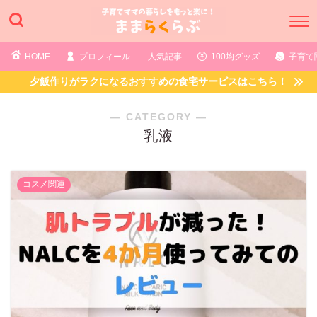
HOME
プロフィール
人気記事
100均グッズ
子育て
夕飯作りがラクになるおすすめの食宅サービスはこちら！
― CATEGORY ―
乳液
コスメ関連