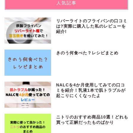
人気記事
t
t
リバーライトのフライパンの口コミ
は?実際に購入した私のレビューを
e
紹介!
r
きのう何食べた？レシピまとめ
NALCを4か月使用してみての口コ
ミを紹介！乳液1本で肌トラブルが
起こりにくくなったよ
ニトリのおすすめ商品10選！どれも
買って正解だったものばかり