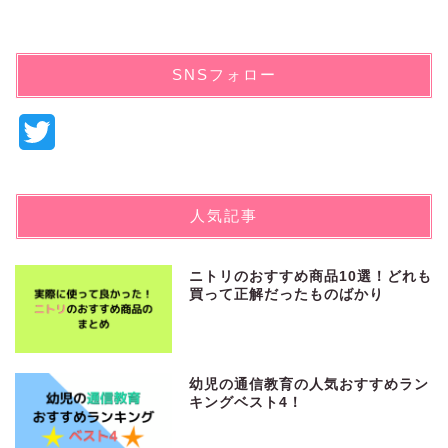
SNSフォロー
T
w
i
人気記事
t
t
ニトリのおすすめ商品10選！どれも
買って正解だったものばかり
e
r
幼児の通信教育の人気おすすめラン
キングベスト4！