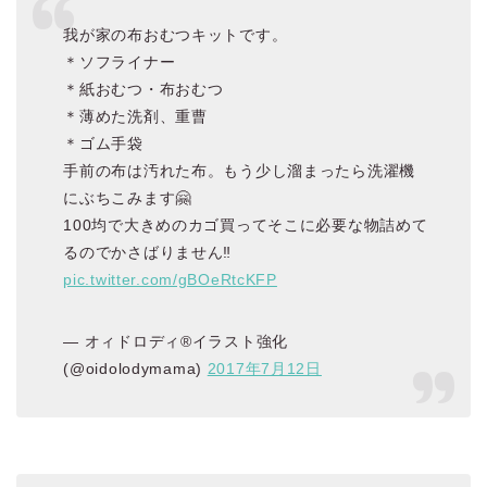
我が家の布おむつキットです。
＊ソフライナー
＊紙おむつ・布おむつ
＊薄めた洗剤、重曹
＊ゴム手袋
手前の布は汚れた布。もう少し溜まったら洗濯機
にぶちこみます🤗
100均で大きめのカゴ買ってそこに必要な物詰めて
るのでかさばりません‼️
pic.twitter.com/gBOeRtcKFP
— オィドロディ®イラスト強化
(@oidolodymama)
2017年7月12日