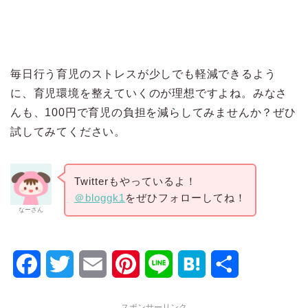
毎日行う育児のストレスが少しでも軽減できるよう
に、育児環境を整えていくのが理想ですよね。みなさ
んも、100円で育児の負担を減らしてみませんか？ぜひ
試してみてください。
Twitterもやっているよ！
＠bloggk1
をぜひフォローしてね！
なーさん
F
T
E
P
L
H
共
a
w
m
i
i
a
有
スポンサーリンク