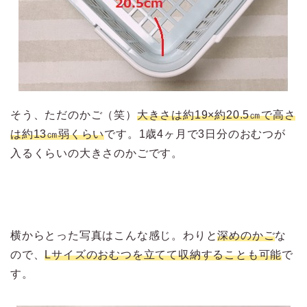
そう、ただのかご（笑）
大きさは約19×約20.5㎝で高さ
は約13㎝弱くらい
です。1歳4ヶ月で3日分のおむつが
入るくらいの大きさのかごです。
横からとった写真はこんな感じ。わりと
深めのかご
な
ので、
Lサイズのおむつを立てて収納することも可能
で
す。