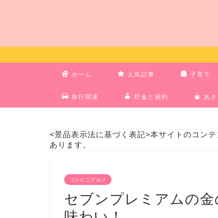
ホーム
人気記事
子育て
旅行関連
貯金と節約
あさ
<景品表示法に基づく表記>本サイトのコン
あります。
コンビニグルメ
セブンプレミアムの金
味わい！