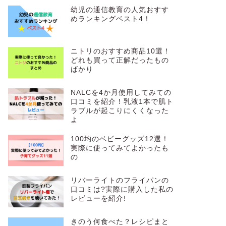
t
幼児の通信教育の人気おすす
e
めランキングベスト4！
r
ニトリのおすすめ商品10選！
どれも買って正解だったもの
ばかり
NALCを4か月使用してみての
口コミを紹介！乳液1本で肌ト
ラブルが起こりにくくなった
よ
100均のベビーグッズ12選！
実際に使ってみてよかったも
の
リバーライトのフライパンの
口コミは?実際に購入した私の
レビューを紹介!
きのう何食べた？レシピまと