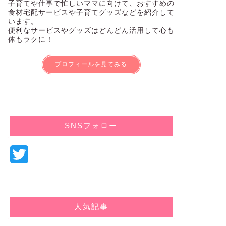
子育てや仕事で忙しいママに向けて、おすすめの
食材宅配サービスや子育てグッズなどを紹介して
います。
便利なサービスやグッズはどんどん活用して心も
体もラクに！
プロフィールを見てみる
SNSフォロー
T
w
i
人気記事
t