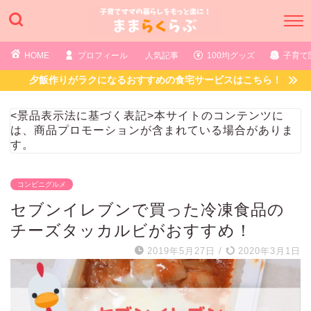
HOME
プロフィール
人気記事
100均グッズ
子育て
夕飯作りがラクになるおすすめの食宅サービスはこちら！
<景品表示法に基づく表記>本サイトのコンテンツに
は、商品プロモーションが含まれている場合がありま
す。
コンビニグルメ
セブンイレブンで買った冷凍食品の
チーズタッカルビがおすすめ！
2019年5月27日
/
2020年3月1日