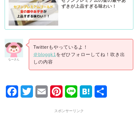
セブンプレミアムの金の最中あ
ずきが上品すぎる味わい！
Twitterもやっているよ！
＠bloggk1
をぜひフォローしてね！吹き出
なーさん
しの内容
F
T
E
P
L
H
共
a
w
m
i
i
a
有
スポンサーリンク
c
i
a
n
n
t
e
t
i
t
e
e