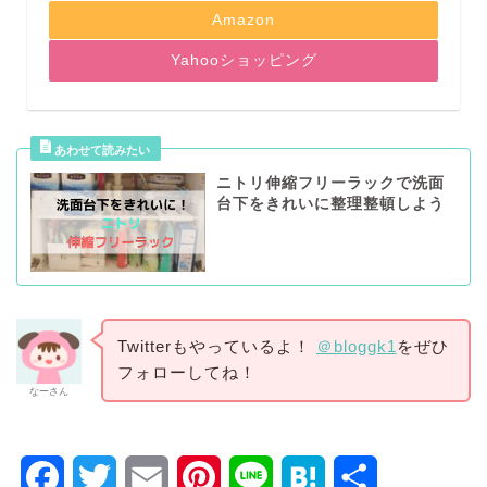
Amazon
Yahooショッピング
ニトリ伸縮フリーラックで洗面
台下をきれいに整理整頓しよう
Twitterもやっているよ！
＠bloggk1
をぜひ
フォローしてね！
なーさん
F
T
E
P
L
H
共