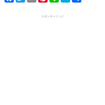
a
w
m
i
i
a
有
c
i
a
n
n
t
スポンサーリンク
e
t
i
t
e
e
b
t
l
e
n
o
e
r
a
o
r
e
k
s
t