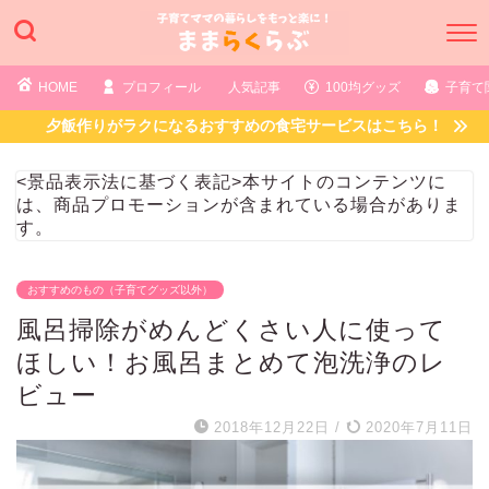
HOME
プロフィール
人気記事
100均グッズ
子育て
夕飯作りがラクになるおすすめの食宅サービスはこちら！
<景品表示法に基づく表記>本サイトのコンテンツに
は、商品プロモーションが含まれている場合がありま
す。
おすすめのもの（子育てグッズ以外）
風呂掃除がめんどくさい人に使って
ほしい！お風呂まとめて泡洗浄のレ
ビュー
2018年12月22日
/
2020年7月11日