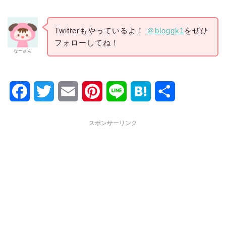
Twitterもやっているよ！
＠bloggk1
をぜひ
フォローしてね！
なーさん
F
T
E
P
L
H
共
a
w
m
i
i
a
有
スポンサーリンク
c
i
a
n
n
t
e
t
i
t
e
e
b
t
l
e
n
o
e
r
a
o
r
e