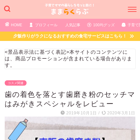
HOME
プロフィール
人気記事
100均グッズ
子育て
夕飯作りがラクになるおすすめの食宅サービスはこちら！
<景品表示法に基づく表記>本サイトのコンテンツに
は、商品プロモーションが含まれている場合がありま
す。
コスメ関連
歯の着色を落とす歯磨き粉のセッチマ
はみがきスペシャルをレビュー
2019年10月1日
/
2020年3月1日