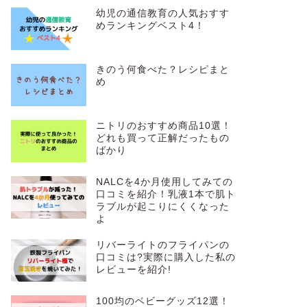
t
幼児の通信教育の人気おすす
e
めランキングベスト4！
r
きのう何食べた？レシピまと
め
ニトリのおすすめ商品10選！
どれも買って正解だったもの
ばかり
NALCを4か月使用してみての
口コミを紹介！乳液1本で肌ト
ラブルが起こりにくくなった
よ
リバーライトのフライパンの
口コミは?実際に購入した私の
レビューを紹介!
100均のベビーグッズ12選！