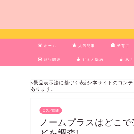
ホーム
人気記事
子育て
旅行関連
貯金と節約
あさ
<景品表示法に基づく表記>本サイトのコン
あります。
コスメ関連
ノームプラスはどこで
どを調査!