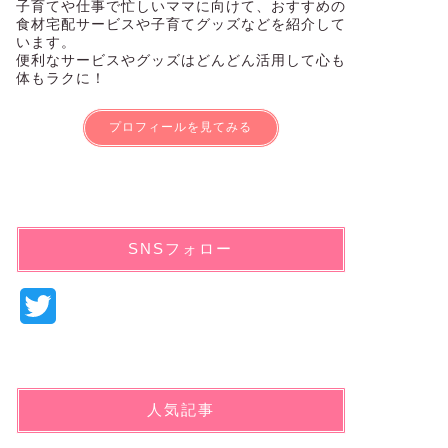
子育てや仕事で忙しいママに向けて、おすすめの
食材宅配サービスや子育てグッズなどを紹介して
います。
便利なサービスやグッズはどんどん活用して心も
体もラクに！
プロフィールを見てみる
SNSフォロー
T
w
i
人気記事
t