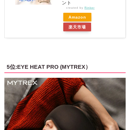
ント
created by
Rinker
Amazon
楽天市場
5位:EYE HEAT PRO (MYTREX）