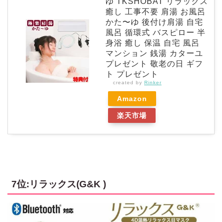
ゆ TKSHOBAT リラックス
癒し 工事不要 肩湯 お風呂
かた〜ゆ 後付け肩湯 自宅
風呂 循環式 バスピロー 半
身浴 癒し 保温 自宅 風呂
マンション 銭湯 カターユ
プレゼント 敬老の日 ギフ
ト プレゼント
created by
Rinker
Amazon
楽天市場
7位:リラックス(G&K )