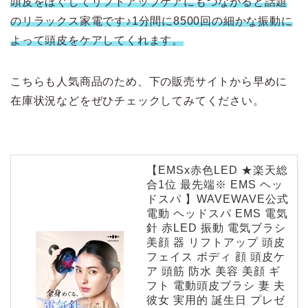
頭皮をほぐしてリフトアップケアにもつながると話題
のリラックス家電です♪1分間に8500回の細かな振動に
よって頭皮をケアしてくれます。
こちらも人気商品のため、下の販売サイトから早めに
在庫状況などをぜひチェックしてみてください。
【EMSx赤色LED ★楽天総
合1位 最先端※ EMS ヘッ
ドスパ 】WAVEWAVE公式
電動 ヘッドスパ EMS 電気
針 赤LED 振動 電気ブラシ
美顔 器 リフトアップ 頭皮
フェイス ボディ 顔 頭皮ケ
ア 頭筋 防水 美容 美顔 ギ
フト 電動頭皮ブラシ 妻 夫
彼女 実用的 誕生日 プレゼ